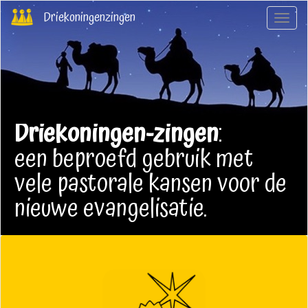
Overslaan
Driekoningenzingen
Navig
en
wisse
naar
de
inhoud
gaan
Driekoningen-zingen
:
een beproefd gebruik met
vele pastorale kansen voor de
nieuwe evangelisatie.