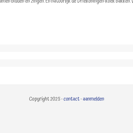
, samen bidden en zingen. En natuurlijk de Driekoningen-koek bakken. 
Copyright 2025 -
contact
-
aanmelden