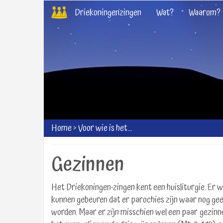
Overslaan
Driekoningenzingen
Wat?
Waarom?
en
naar
de
inhoud
gaan
Home
>
Voor wie is het...
Gezinnen
Het Driekoningen-zingen kent een huisliturgie. Er 
kunnen gebeuren dat er parochies zijn waar nog gee
worden. Maar er zijn misschien wel een paar gezinn