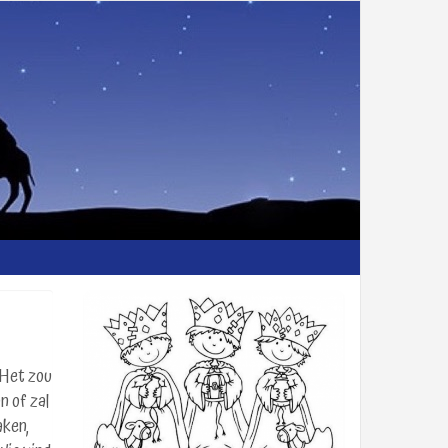
 Het zou
n of zal
aken,