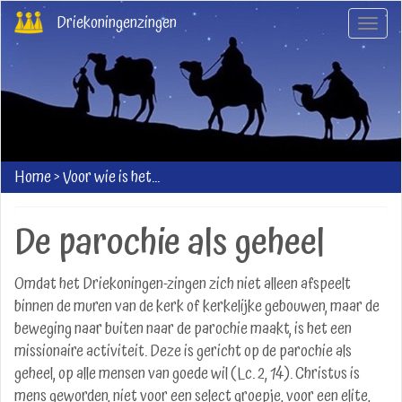
Overslaan
Driekoningenzingen
Navig
en
wisse
naar
de
inhoud
gaan
Home
>
Voor wie is het...
De parochie als geheel
Omdat het Driekoningen-zingen zich niet alleen afspeelt
binnen de muren van de kerk of kerkelijke gebouwen, maar de
beweging naar buiten naar de parochie maakt, is het een
missionaire activiteit. Deze is gericht op de parochie als
geheel, op alle mensen van goede wil (Lc. 2, 14). Christus is
mens geworden, niet voor een select groepje, voor een elite,