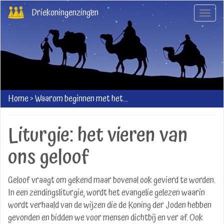
Overslaan
Driekoningenzingen
Navig
en
wisse
naar
de
inhoud
gaan
Home
>
Waarom beginnen met het...
Liturgie: het vieren van
ons geloof
Geloof vraagt om gekend maar bovenal ook gevierd te worden.
In een zendingsliturgie, wordt het evangelie gelezen waarin
wordt verhaald van de wijzen die de Koning der Joden hebben
gevonden en bidden we voor mensen dichtbij en ver af. Ook